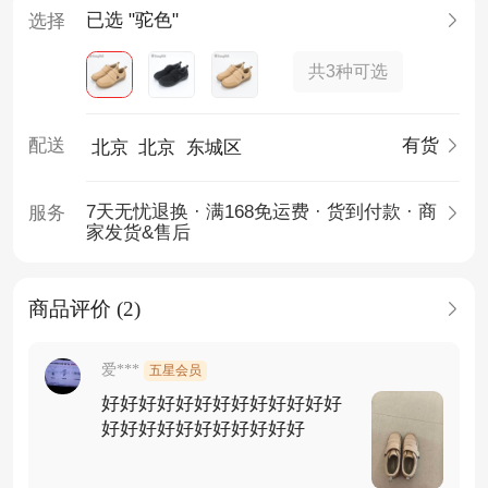
已选 "驼色"
选择
共3种可选
配送
有货
北京
北京
东城区
7天无忧退换 · 满168免运费 · 货到付款 · 商
服务
家发货&售后
商品评价 (2)
爱***
五星会员
好好好好好好好好好好好好好
好好好好好好好好好好好