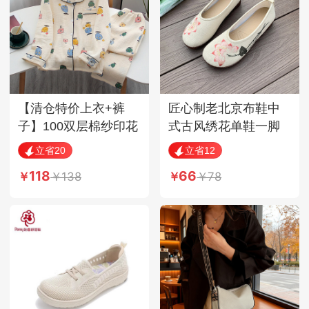
【清仓特价上衣+裤
匠心制老北京布鞋中
子】100双层棉纱印花
式古风绣花单鞋一脚
开扣家居长袖套装·米
蹬复古风·RQXY-KS03
立省20
立省12
色
米色荷花
118
66
138
78