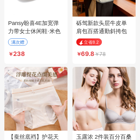
Pansy盼喜4E加宽弹
砾驾新款头层牛皮单
力带女士休闲鞋·米色
肩包百搭通勤斜挎包
枕头包·DZX-21032白
满次赠
立省8.2
色
238
69.8
78
【蚕丝底裆】护花天
玉露浓 2件装百分百桑