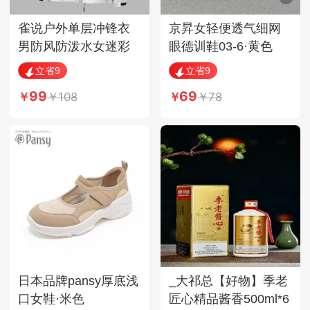
雀说户外单层冲锋衣
京昇女轻便透气细网
男防风防泼水女迷彩
眼德训鞋03-6·黄色
透气外套运动登山服
立省9
立省9
AL6288·男米白
99
69
108
78
日本品牌pansy厚底浅
_大祁总【好物】季老
口女鞋·米色
匠心精品酱香500ml*6