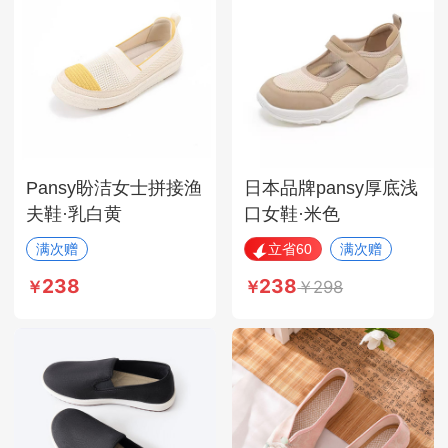
Pansy盼洁女士拼接渔
日本品牌pansy厚底浅
夫鞋·乳白黄
口女鞋·米色
满次赠
立省60
满次赠
238
238
298