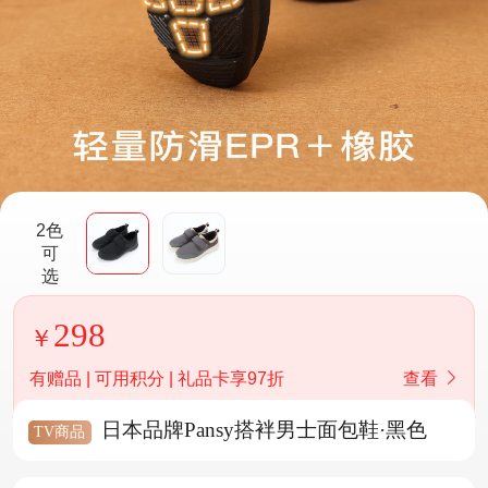
2色
可
选
298
有赠品 | 可用积分 | 礼品卡享97折
查看
日本品牌Pansy搭袢男士面包鞋·黑色
TV商品