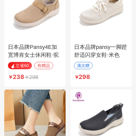
日本品牌Pansy4E加
日本品牌pansy一脚蹬
宽博肯女士休闲鞋·驼
舒适闪穿女鞋·米色
色
立省60
有赠品
满次赠
满次赠
238
298
298