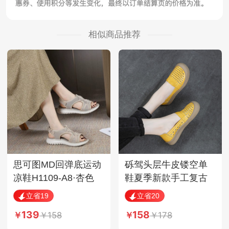
相似商品推荐
思可图MD回弹底运动
砾驾头层牛皮镂空单
凉鞋H1109-A8·杏色
鞋夏季新款手工复古
简约软底鞋·GXTJ-529
立省19
立省20
镂空单鞋黑色
139
158
158
178