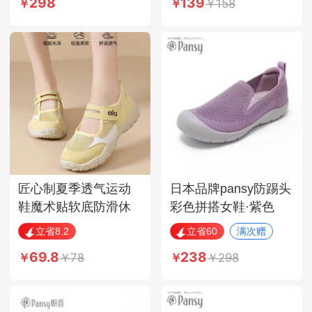
298
139
158
匠心制夏季透气运动
日本品牌pansy防踢头
鞋魔术贴软底防滑休
彩色拼搭女鞋·紫色
闲凉鞋·TXY-WLA8188
立省8.2
立省60
满次赠
米黄色
69.8
238
78
298