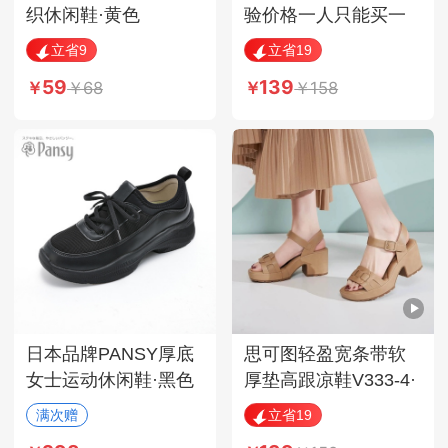
织休闲鞋·黄色
验价格一人只能买一
双·黑色男款
立省9
立省19
59
139
68
158
日本品牌PANSY厚底
思可图轻盈宽条带软
女士运动休闲鞋·黑色
厚垫高跟凉鞋V333-4·
杏色
满次赠
立省19