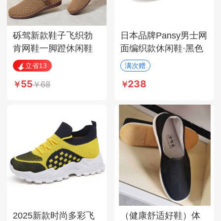
砾驾新款鞋子飞织勃
日本品牌Pansy男士网
肯网鞋一脚蹬休闲鞋
面编织款休闲鞋·黑色
轻便女鞋·HYGM-G-
立省13
满次赠
YX10咖色
55
238
68
2025新款时尚多彩飞
（健康舒适好鞋）体