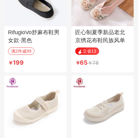
RifugioVo舒麻布鞋男
匠心制夏季新品老北
女款·黑色
京绣花布鞋民族风单
鞋·SH-容颜棕色牡丹
满2件减99
立省13
199
65
78