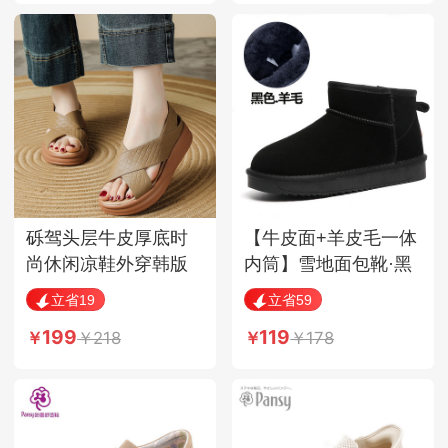
砾驾头层牛皮厚底时
【牛皮面+羊皮毛一体
尚休闲凉鞋外穿韩版
内筒】雪地面包靴·黑
鞋子·GXTM-6038杏色
色
立省19
立省59
199
119
218
178