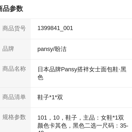
商品参数
1399841_001
商品货号
品牌
pansy/盼洁
商品名称
日本品牌Pansy搭袢女士面包鞋·黑
色
商品清单
鞋子*1*双
规格参数
101，10，鞋子，主品：女鞋*1双
颜色卡其色，黑色二选一尺码：35-