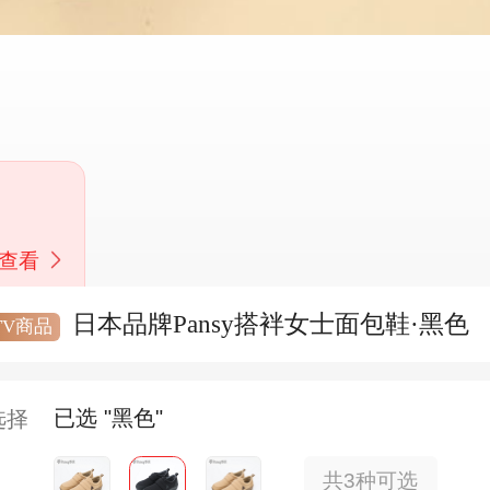
查看
日本品牌Pansy搭袢女士面包鞋·黑色
TV商品
已选 "黑色"
选择
共3种可选