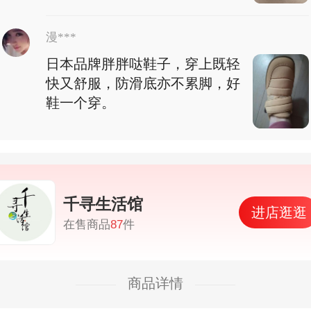
漫***
日本品牌胖胖哒鞋子，穿上既轻
快又舒服，防滑底亦不累脚，好
鞋一个穿。
千寻生活馆
进店逛逛
在售商品
87
件
商品详情